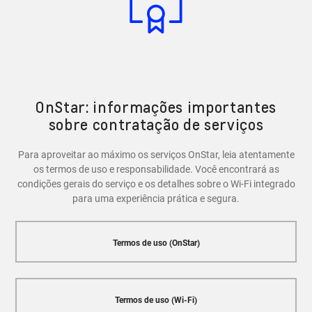
recursos de segurança, como a capacidade de bloquear
e desbloquear as portas do veículo, localizar o carro em
caso de roubo e entrar em contato com a Central
OnStar em caso de emergência.
OnStar: informações importantes
sobre contratação de serviços
Para aproveitar ao máximo os serviços OnStar, leia atentamente
os termos de uso e responsabilidade. Você encontrará as
condições gerais do serviço e os detalhes sobre o Wi-Fi integrado
para uma experiência prática e segura.
Termos de uso (OnStar)
Termos de uso (Wi-Fi)