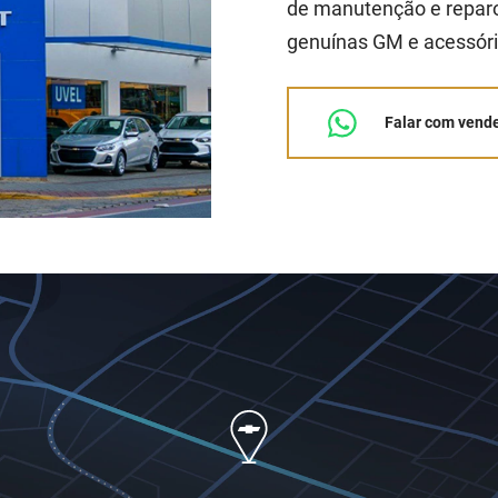
de manutenção e reparo
genuínas GM e acessóri
Falar com vend