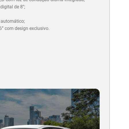
igital de 8";
 automático;
6” com design exclusivo.