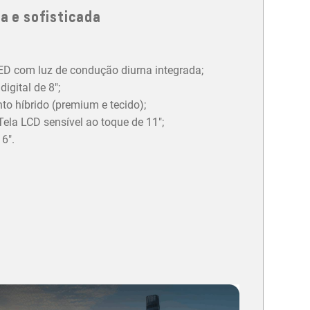
a e sofisticada
LED com luz de condução diurna integrada;
igital de 8";
o híbrido (premium e tecido);
ela LCD sensível ao toque de 11";
6".