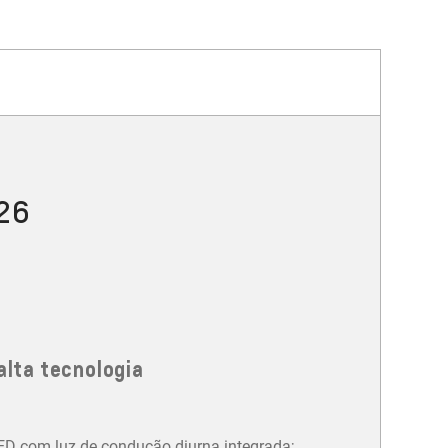
026
alta tecnologia
LED com luz de condução diurna integrada;